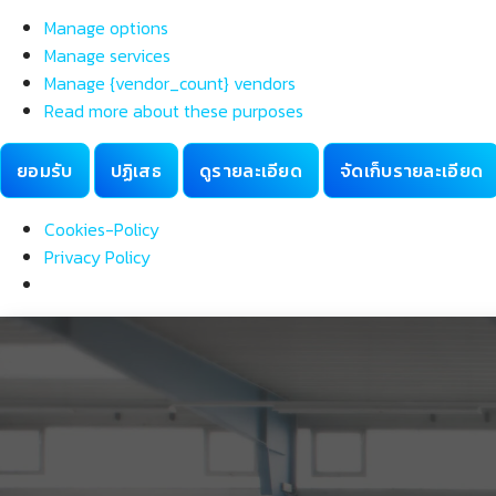
ตลาด
Manage options
Manage services
Manage {vendor_count} vendors
Read more about these purposes
ยอมรับ
ปฏิเสธ
ดูรายละเอียด
จัดเก็บรายละเอียด
Cookies-Policy
Privacy Policy
Skip
to
content