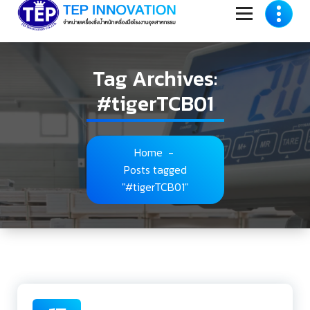
to
content
Tag Archives:
#tigerTCB01
Home
-
Posts tagged
"#tigerTCB01"